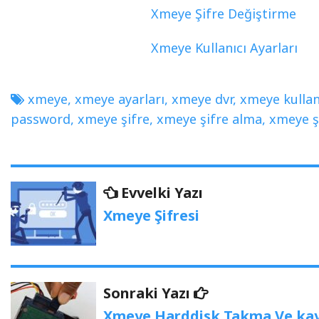
Xmeye Şifre Değiştirme
Xmeye Kullanıcı Ayarları
xmeye
,
xmeye ayarları
,
xmeye dvr
,
xmeye kullan
password
,
xmeye şifre
,
xmeye şifre alma
,
xmeye ş
Yazı
Evvelki
Evvelki Yazı
Yazı
gezinmesi
Xmeye Şifresi
Sonraki
Sonraki Yazı
Yazı:
Xmeye Harddisk Takma Ve kayı