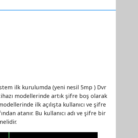
Xme
stem ilk kurulumda (yeni nesil 5mp ) Dvr
cihazı modellerinde artık şifre boş olarak
dellerinde ilk açılışta kullanıcı ve şifre
dan atanır. Bu kullanıcı adı ve şifre bir
elidir.