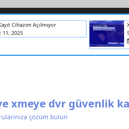
t Cihazım Açılmıyor
Xme
, 2025
Ses 
A
 ve xmeye dvr güvenlik k
rularınıza çözüm bulun