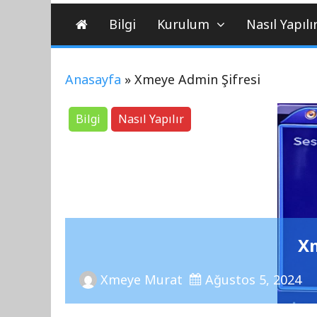
Bilgi
Kurulum
Nasıl Yapılı
Anasayfa
»
Xmeye Admin Şifresi
Bilgi
Nasıl Yapılır
Xm
Xmeye Murat
Ağustos 5, 2024