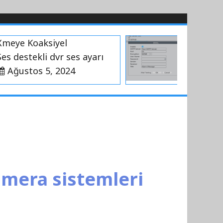
ye Koaksiyel
Xmeye Smt
destekli dvr ses ayarı
Temmuz 
ğustos 5, 2024
amera sistemleri