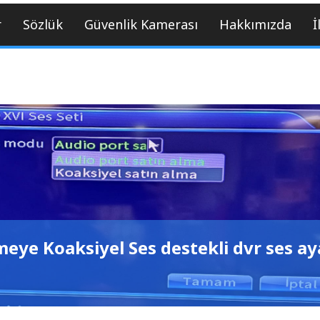
r
Sözlük
Güvenlik Kamerası
Hakkımızda
İ
eye Koaksiyel Ses destekli dvr ses ay