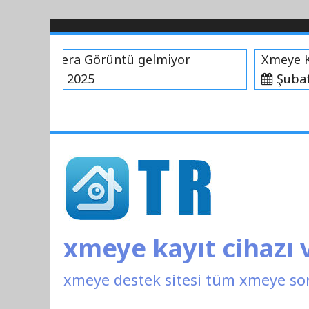
İçeriği
Geç
ye Kamera Görüntü gelmiyor
Xmeye Kayı
ubat 13, 2025
Şubat 11
xmeye kayıt cihazı
xmeye destek sitesi tüm xmeye so