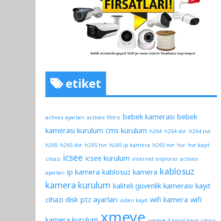
etiket
bebek kamerası
bebek
activex ayarları
activex filitre
kamerası kurulum
cms kurulum
h264
h264 dvr
h264 nvr
h265
h265 dvr
h265 hvr
h265 ip kamera
h265 nvr
hvr
hvr kayıt
icsee
icsee kurulum
cihazı
internet explorer activex
kablosuz
ip kamera
kablosuz kamera
ayarları
kamera kurulum
kaliteli güvenlik kamerası
kayıt
cihazı disk
ptz ayarları
wifi kamera
wifi
video kayıt
xmeye
kamera kurulum
xmeye 4 kanal kayıt cihazı