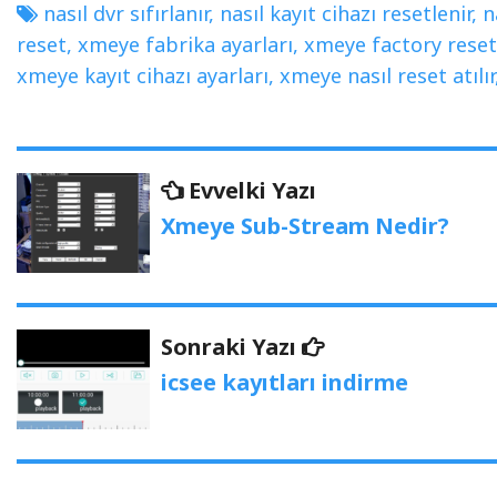
nasıl dvr sıfırlanır
,
nasıl kayıt cihazı resetlenir
,
n
reset
,
xmeye fabrika ayarları
,
xmeye factory rese
xmeye kayıt cihazı ayarları
,
xmeye nasıl reset atılır
Yazı
Evvelki
Evvelki Yazı
Yazı
gezinmesi
Xmeye Sub-Stream Nedir?
Sonraki
Sonraki Yazı
Yazı:
icsee kayıtları indirme