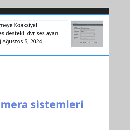
 Koaksiyel
Xmeye Smtp 
stekli dvr ses ayarı
Temmuz 17
stos 5, 2024
amera sistemleri