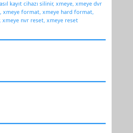
asıl kayıt cihazı silinir
,
xmeye
,
xmeye dvr
t
,
xmeye format
,
xmeye hard format
,
,
xmeye nvr reset
,
xmeye reset