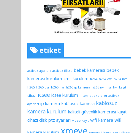
etiket
bebek kamerası
bebek
activex ayarları
activex filitre
kamerası kurulum
cms kurulum
h264
h264 dvr
h264 nvr
h265
h265 dvr
h265 hvr
h265 ip kamera
h265 nvr
hvr
hvr kayıt
icsee
icsee kurulum
cihazı
internet explorer activex
kablosuz
ip kamera
kablosuz kamera
ayarları
kamera kurulum
kaliteli güvenlik kamerası
kayıt
cihazı disk
ptz ayarları
wifi kamera
wifi
video kayıt