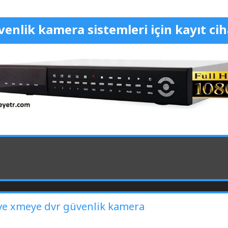
enlik kamera sistemleri için kayıt cih
 ve xmeye dvr güvenlik kamera