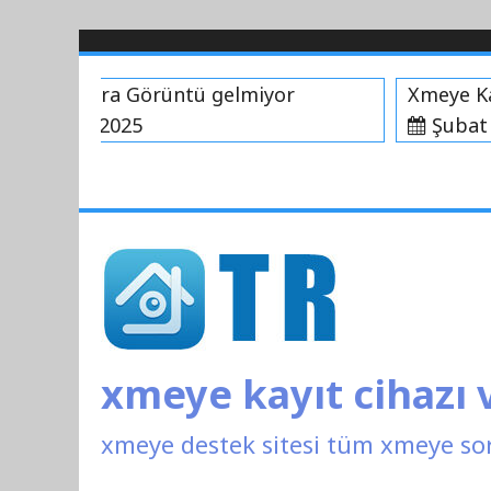
İçeriği
Geç
 Kamera Görüntü gelmiyor
Xmeye Kayıt 
t 13, 2025
Şubat 11, 
xmeye kayıt cihazı
xmeye destek sitesi tüm xmeye so