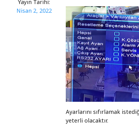
ekrandan istenen ayarlar seç
Yayın Tarihi:
Nisan 2, 2022
Ayarlarını sıfırlamak isted
yeterli olacaktır.