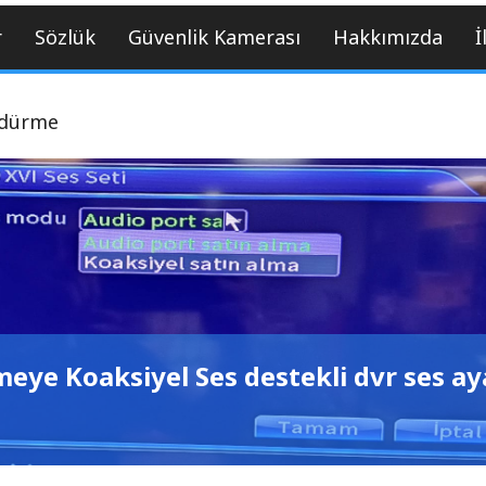
r
Sözlük
Güvenlik Kamerası
Hakkımızda
İ
ndürme
 Koaksiyel Ses destekli dvr ses ayarı