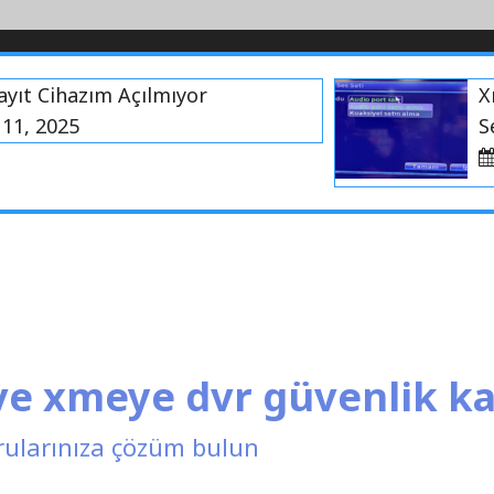
Cihazım Açılmıyor
Xmeye
2025
Ses de
Ağu
 ve xmeye dvr güvenlik k
rularınıza çözüm bulun