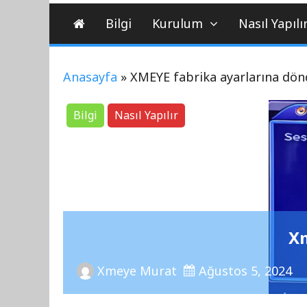
Bilgi
Kurulum
Nasıl Yapılı
Anasayfa
»
XMEYE fabrika ayarlarına dö
Bilgi
Nasıl Yapılır
Xmeye
Xmeye Murat
Ağustos 5, 2024